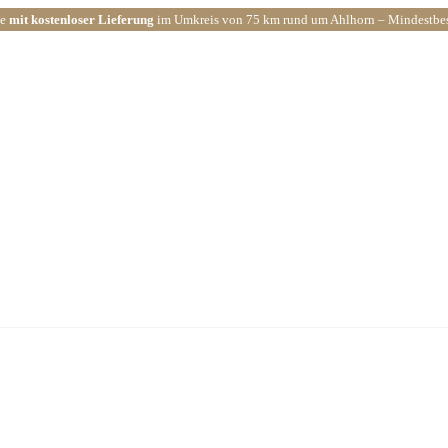
ce
mit kostenloser Lieferung
im Umkreis von 75 km rund um Ahlhorn – Mindestbest