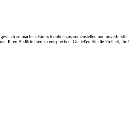
gesslich zu machen. Einfach online zusammenstellen und unverbindlich a
enau Ihren Bedürfnissen zu entsprechen. Genießen Sie die Freiheit, Ih
Stellen Sie jetzt Ihr
persönliches Partyservice-Angebot
zusammen!