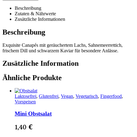
Beschreibung
Zutaten & Nährwerte
Zusätzliche Informationen
Beschreibung
Exquisite Canapés mit geräuchertem Lachs, Sahnemeerrettich,
frischem Dill und schwarzem Kaviar für besondere Anlässe.
Zusätzliche Information
Ähnliche Produkte
Laktosefrei
,
Glutenfrei
,
Vegan
,
Vegetarisch
,
Fingerfood
,
Vorspeisen
Mini Obstsalat
1,40
€