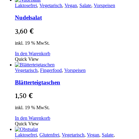
Laktosefrei
,
Vegetarisch
,
Vegan
,
Salate
,
Vorspeisen
Nudelsalat
3,60
€
inkl. 19 % MwSt.
In den Warenkorb
Quick View
Vegetarisch
,
Fingerfood
,
Vorspeisen
Blätterteigtaschen
1,50
€
inkl. 19 % MwSt.
In den Warenkorb
Quick View
Laktosefrei
,
Glutenfrei
,
Vegetarisch
,
Vegan
,
Salate
,