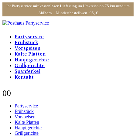
Ihr Partyservice
mit kostenloser Lieferung
im Umkreis von 75 km rund um
Ahlhorn – Mindestbestellwert: 95,-€
Partyservice
Frühstück
Vorspeisen
Kalte Platten
Hauptgerichte
Grillgerichte
Spanferkel
Kontakt
0
0
Partyservice
Frühstück
Vorspeisen
Kalte Platten
Hauptgerichte
Grillgerichte