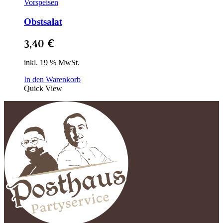
Vorspeisen
Obstsalat
3,40
€
inkl. 19 % MwSt.
In den Warenkorb
Quick View