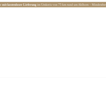
ce
mit kostenloser Lieferung
im Umkreis von 75 km rund um Ahlhorn – Mindestbest