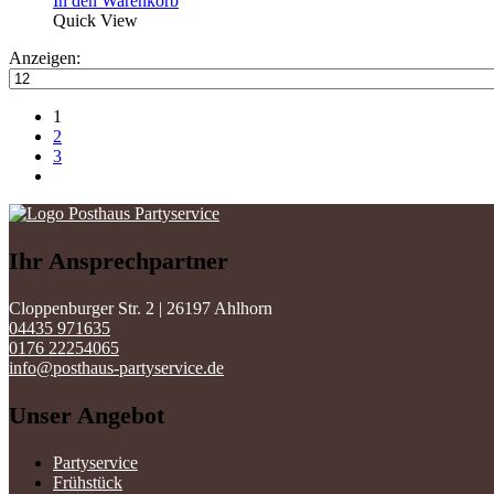
In den Warenkorb
Quick View
Anzeigen:
1
2
3
Ihr Ansprechpartner
Cloppenburger Str. 2 | 26197 Ahlhorn
04435 971635
0176 22254065
info@posthaus-partyservice.de
Unser Angebot
Partyservice
Frühstück