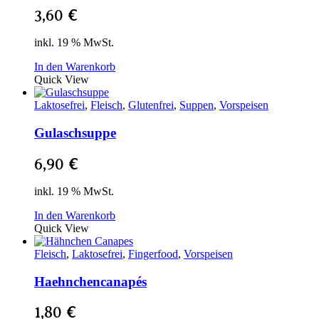
3,60
€
inkl. 19 % MwSt.
In den Warenkorb
Quick View
Laktosefrei
,
Fleisch
,
Glutenfrei
,
Suppen
,
Vorspeisen
Gulaschsuppe
6,90
€
inkl. 19 % MwSt.
In den Warenkorb
Quick View
Fleisch
,
Laktosefrei
,
Fingerfood
,
Vorspeisen
Haehnchencanapés
1,80
€