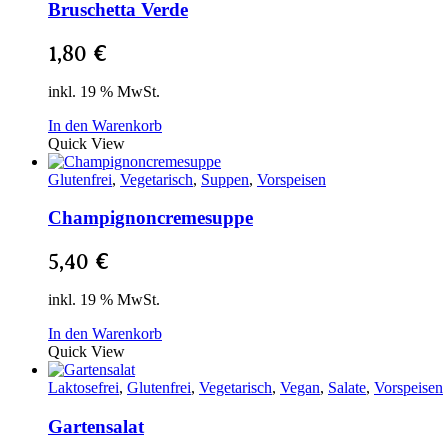
Bruschetta Verde
1,80
€
inkl. 19 % MwSt.
In den Warenkorb
Quick View
Glutenfrei
,
Vegetarisch
,
Suppen
,
Vorspeisen
Champignoncremesuppe
5,40
€
inkl. 19 % MwSt.
In den Warenkorb
Quick View
Laktosefrei
,
Glutenfrei
,
Vegetarisch
,
Vegan
,
Salate
,
Vorspeisen
Gartensalat