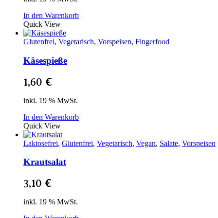
In den Warenkorb
Quick View
Glutenfrei
,
Vegetarisch
,
Vorspeisen
,
Fingerfood
Käsespieße
1,60
€
inkl. 19 % MwSt.
In den Warenkorb
Quick View
Laktosefrei
,
Glutenfrei
,
Vegetarisch
,
Vegan
,
Salate
,
Vorspeisen
Krautsalat
3,10
€
inkl. 19 % MwSt.