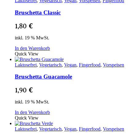
Laktosefrei
,
Vegetarisch
,
Vegan
,
Vorspeisen
,
Fingerfood
Bruschetta Classic
1,80
€
inkl. 19 % MwSt.
In den Warenkorb
Quick View
Laktosefrei
,
Vegetarisch
,
Vegan
,
Fingerfood
,
Vorspeisen
Bruschetta Guacamole
1,90
€
inkl. 19 % MwSt.
In den Warenkorb
Quick View
Laktosefrei
,
Vegetarisch
,
Vegan
,
Fingerfood
,
Vorspeisen