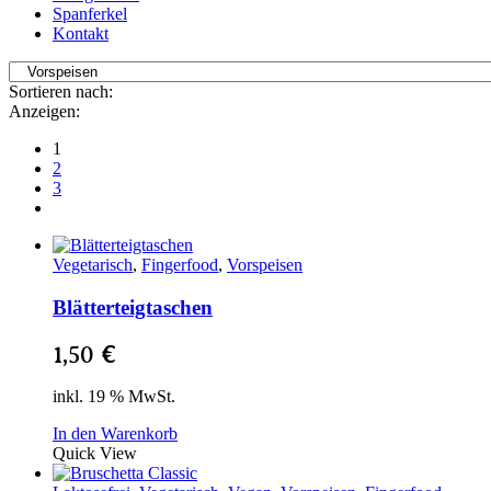
Spanferkel
Kontakt
Sortieren nach:
Anzeigen:
1
2
3
Vegetarisch
,
Fingerfood
,
Vorspeisen
Blätterteigtaschen
1,50
€
inkl. 19 % MwSt.
In den Warenkorb
Quick View