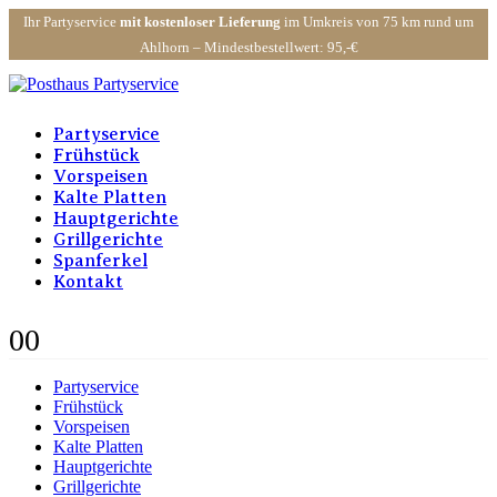
Ihr Partyservice
mit kostenloser Lieferung
im Umkreis von 75 km rund um
Ahlhorn – Mindestbestellwert: 95,-€
Partyservice
Frühstück
Vorspeisen
Kalte Platten
Hauptgerichte
Grillgerichte
Spanferkel
Kontakt
0
0
Partyservice
Frühstück
Vorspeisen
Kalte Platten
Hauptgerichte
Grillgerichte