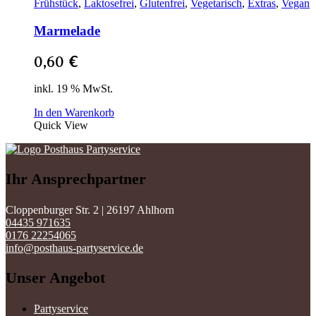
Frühstück
,
Laktosefrei
,
Glutenfrei
,
Vegetarisch
,
Extras
,
Vegan
Marmelade
0,60
€
inkl. 19 % MwSt.
In den Warenkorb
Quick View
Ihr Ansprechpartner
Cloppenburger Str. 2 | 26197 Ahlhorn
04435 971635
0176 22254065
info@posthaus-partyservice.de
Unser Angebot
Partyservice