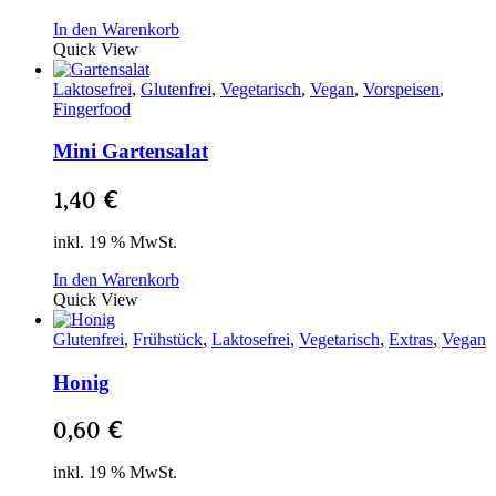
In den Warenkorb
Quick View
Laktosefrei
,
Glutenfrei
,
Vegetarisch
,
Vegan
,
Vorspeisen
,
Fingerfood
Mini Gartensalat
1,40
€
inkl. 19 % MwSt.
In den Warenkorb
Quick View
Glutenfrei
,
Frühstück
,
Laktosefrei
,
Vegetarisch
,
Extras
,
Vegan
Honig
0,60
€
inkl. 19 % MwSt.