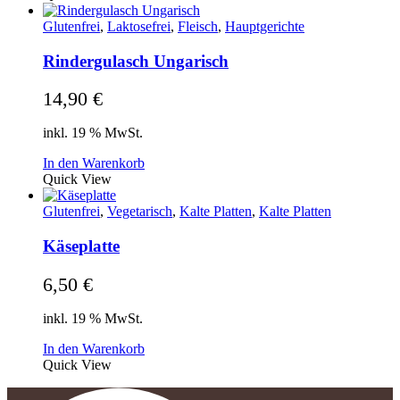
Glutenfrei
,
Laktosefrei
,
Fleisch
,
Hauptgerichte
Rindergulasch Ungarisch
14,90
€
inkl. 19 % MwSt.
In den Warenkorb
Quick View
Glutenfrei
,
Vegetarisch
,
Kalte Platten
,
Kalte Platten
Käseplatte
6,50
€
inkl. 19 % MwSt.
In den Warenkorb
Quick View