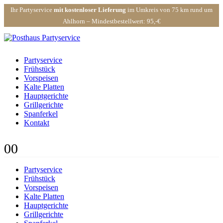
Ihr Partyservice
mit kostenloser Lieferung
im Umkreis von 75 km rund um
Ahlhorn – Mindestbestellwert: 95,-€
Partyservice
Frühstück
Vorspeisen
Kalte Platten
Hauptgerichte
Grillgerichte
Spanferkel
Kontakt
0
0
Partyservice
Frühstück
Vorspeisen
Kalte Platten
Hauptgerichte
Grillgerichte