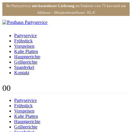
Ihr Partyservice
mit kostenloser Lieferung
im Umkreis von 75 km rund um
Ahlhorn – Mindestbestellwert: 95,-€
Partyservice
Frühstück
Vorspeisen
Kalte Platten
Hauptgerichte
Grillgerichte
Spanferkel
Kontakt
0
0
Partyservice
Frühstück
Vorspeisen
Kalte Platten
Hauptgerichte
Grillgerichte