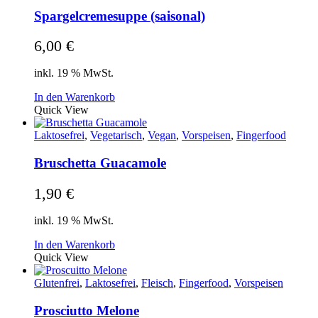
Spargelcremesuppe (saisonal)
6,00
€
inkl. 19 % MwSt.
In den Warenkorb
Quick View
Laktosefrei
,
Vegetarisch
,
Vegan
,
Vorspeisen
,
Fingerfood
Bruschetta Guacamole
1,90
€
inkl. 19 % MwSt.
In den Warenkorb
Quick View
Glutenfrei
,
Laktosefrei
,
Fleisch
,
Fingerfood
,
Vorspeisen
Prosciutto Melone