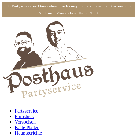
Ihr Partyservice
mit kostenloser Lieferung
im Umkreis von 75 km rund um
Ahlhorn – Mindestbestellwert: 95,-€
Partyservice
Frühstück
Vorspeisen
Kalte Platten
Hauptgerichte