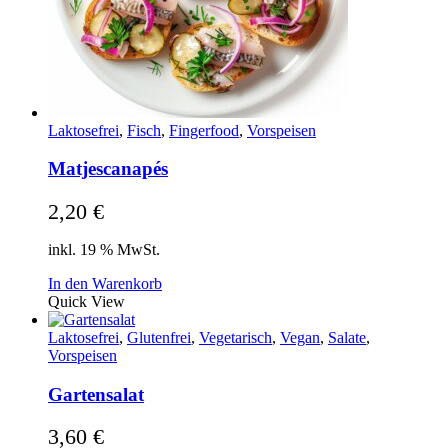
Laktosefrei
,
Fisch
,
Fingerfood
,
Vorspeisen
Matjescanapés
2,20
€
inkl. 19 % MwSt.
In den Warenkorb
Quick View
Laktosefrei
,
Glutenfrei
,
Vegetarisch
,
Vegan
,
Salate
,
Vorspeisen
Gartensalat
3,60
€