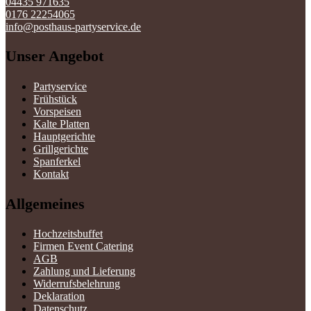
04435 971635
0176 22254065
info@posthaus-partyservice.de
Unser Angebot
Partyservice
Frühstück
Vorspeisen
Kalte Platten
Hauptgerichte
Grillgerichte
Spanferkel
Kontakt
Allgemeines
Hochzeitsbuffet
Firmen Event Catering
AGB
Zahlung und Lieferung
Widerrufsbelehrung
Deklaration
Datenschutz