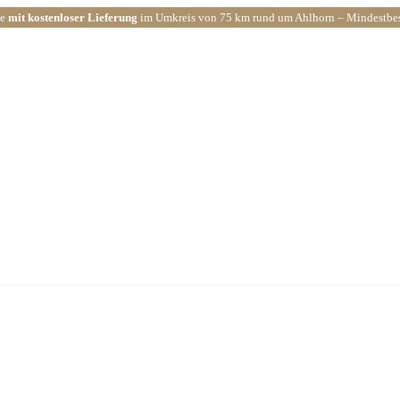
ce
mit kostenloser Lieferung
im Umkreis von 75 km rund um Ahlhorn – Mindestbest